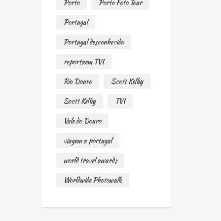
Porto
Porto Foto Tour
Portugal
Portugal desconhecido
reportaem TVI
Rio Douro
Scott Kelby
Soctt Kelby
TVI
Vale do Douro
viagem a portugal
world travel awards
Worldwide Photowalk