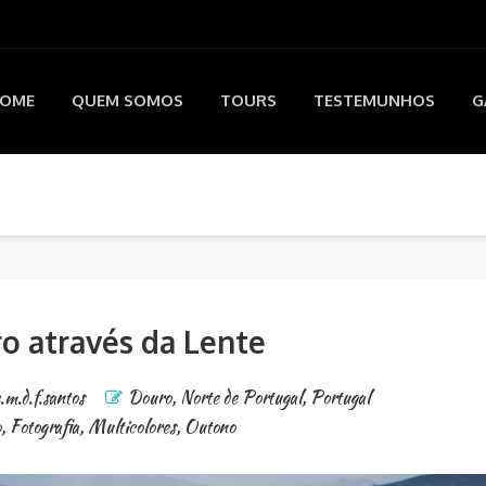
OME
QUEM SOMOS
TOURS
TESTEMUNHOS
G
o através da Lente
e.m.d.f.santos
Douro
,
Norte de Portugal
,
Portugal
o
,
Fotografia
,
Multicolores
,
Outono