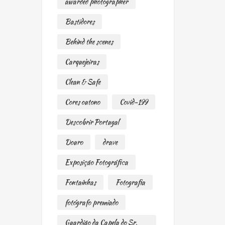
awarded photographer
Bastidores
Behind the scenes
Carquejeiras
Clean & Safe
Cores outono
Covid-199
Descobrir Portugal
Douro
drave
Exposição Fotográfica
Fontaínhas
Fotografia
fotógrafo premiado
Guardião da Capela do Sr.