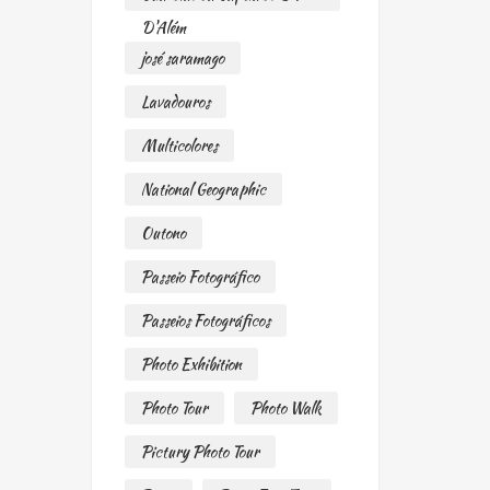
D'Além
josé saramago
Lavadouros
Multicolores
National Geographic
Outono
Passeio Fotográfico
Passeios Fotográficos
Photo Exhibition
Photo Tour
Photo Walk
Pictury Photo Tour