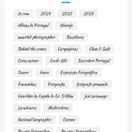
1x.com
2024
2025
2026
Aldeias de Portugal
Alentejo
awarded photographer
Bastidores
Behind the scenes
Carquejeiras
Clean & Safe
Cores outono
Covid-199
Descobrir Portugal
Douro
drave
Exposição Fotográfica
Fontaínhas
Fotografia
fotógrafo premiado
Guardião da Capela do Sr. D'Além
josé saramago
Lavadouros
Multicolores
National Geographic
Outono
Passeio Fotográfico
Passeios Fotográficos