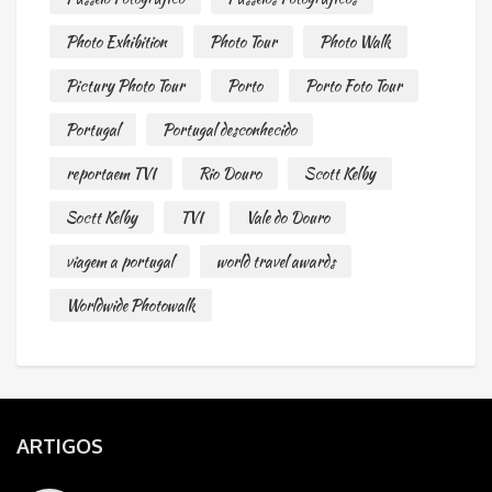
Photo Exhibition
Photo Tour
Photo Walk
Pictury Photo Tour
Porto
Porto Foto Tour
Portugal
Portugal desconhecido
reportaem TVI
Rio Douro
Scott Kelby
Soctt Kelby
TVI
Vale do Douro
viagem a portugal
world travel awards
Worldwide Photowalk
ARTIGOS