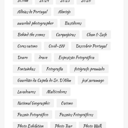
1x.com
2024
2025
2026
Aldeias de Portugal
Alentejo
awarded photographer
Bastidores
Behind the scenes
Carquejeiras
Clean & Safe
Cores outono
Covid-199
Descobrir Portugal
Douro
drave
Exposição Fotográfica
Fontaínhas
Fotografia
fotógrafo premiado
Guardião da Capela do Sr. D'Além
josé saramago
Lavadouros
Multicolores
National Geographic
Outono
Passeio Fotográfico
Passeios Fotográficos
Photo Exhibition
Photo Tour
Photo Walk