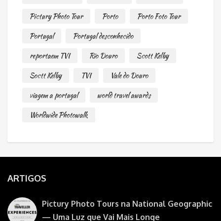
Pictury Photo Tour
Porto
Porto Foto Tour
Portugal
Portugal desconhecido
reportaem TVI
Rio Douro
Scott Kelby
Soctt Kelby
TVI
Vale do Douro
viagem a portugal
world travel awards
Worldwide Photowalk
ARTIGOS
Pictury Photo Tours na National Geographic
— Uma Luz que Vai Mais Longe