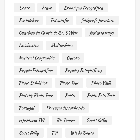
Douro
drave
Exposição Fotográfica
Fontaínhas
Fotografia
fotógrafo premiado
Guardião da Capela do Sr. D'Além
josé saramago
Lavadouros
Multicolores
National Geographic
Outono
Passeio Fotográfico
Passeios Fotográficos
Photo Exhibition
Photo Tour
Photo Walk
Pictury Photo Tour
Porto
Porto Foto Tour
Portugal
Portugal desconhecido
reportaem TVI
Rio Douro
Scott Kelby
Soctt Kelby
TVI
Vale do Douro