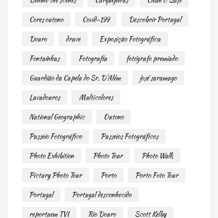
Cores outono
Covid-199
Descobrir Portugal
Douro
drave
Exposição Fotográfica
Fontaínhas
Fotografia
fotógrafo premiado
Guardião da Capela do Sr. D'Além
josé saramago
Lavadouros
Multicolores
National Geographic
Outono
Passeio Fotográfico
Passeios Fotográficos
Photo Exhibition
Photo Tour
Photo Walk
Pictury Photo Tour
Porto
Porto Foto Tour
Portugal
Portugal desconhecido
reportaem TVI
Rio Douro
Scott Kelby