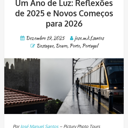
Um Ano de Luz: Reflexões
de 2025 e Novos Começos
para 2026
Dezembro 19, 2025
jose.m.d.f.santos
Destaque
,
Douro
,
Porto
,
Portugal
Por
José Manuel Santos
– Pictury Photo Tours