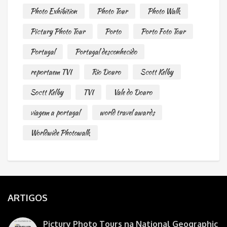
Photo Exhibition
Photo Tour
Photo Walk
Pictury Photo Tour
Porto
Porto Foto Tour
Portugal
Portugal desconhecido
reportaem TVI
Rio Douro
Scott Kelby
Soctt Kelby
TVI
Vale do Douro
viagem a portugal
world travel awards
Worldwide Photowalk
ARTIGOS
Pictury Photo Tours na National Geographic