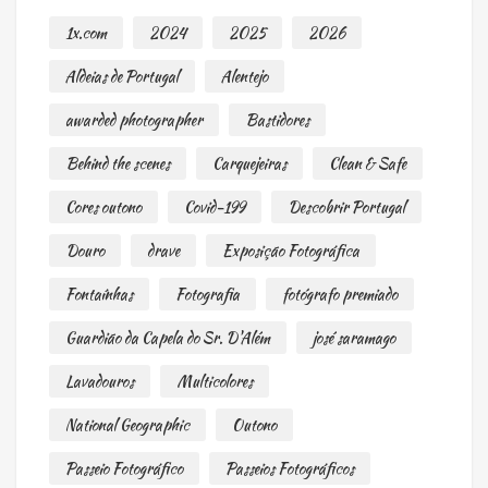
1x.com
2024
2025
2026
Aldeias de Portugal
Alentejo
awarded photographer
Bastidores
Behind the scenes
Carquejeiras
Clean & Safe
Cores outono
Covid-199
Descobrir Portugal
Douro
drave
Exposição Fotográfica
Fontaínhas
Fotografia
fotógrafo premiado
Guardião da Capela do Sr. D'Além
josé saramago
Lavadouros
Multicolores
National Geographic
Outono
Passeio Fotográfico
Passeios Fotográficos